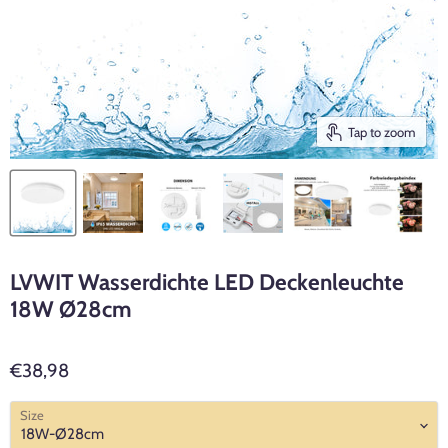
Tap to zoom
LVWIT Wasserdichte LED Deckenleuchte
18W Ø28cm
€38,98
Size