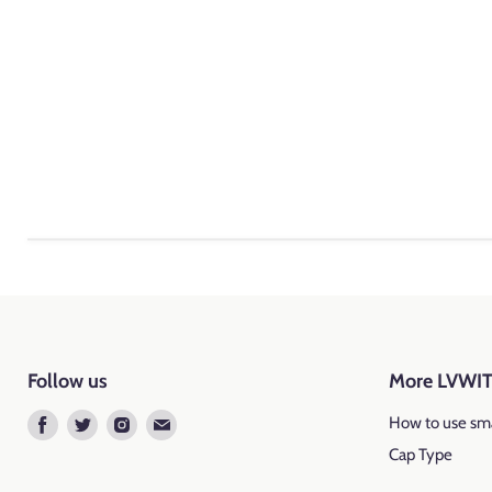
Follow us
More LVWI
Find
Find
Find
Find
How to use sma
us
us
us
us
Cap Type
on
on
on
on