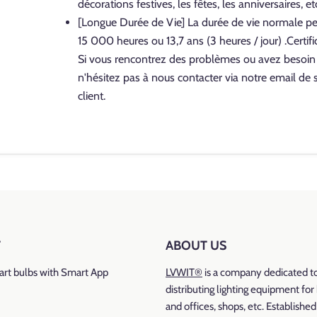
décorations festives, les fêtes, les anniversaires, etc
[Longue Durée de Vie] La durée de vie normale p
15 000 heures ou 13,7 ans (3 heures / jour) .
C
ertif
Si vous rencontrez des problèmes ou avez besoin 
n'hésitez pas à nous contacter via notre email de 
client.
Marque: LVWIT
Température de couleur: 6500k Blanc Froid à 2700K Bla
RGB
T
ABOUT US
Type de culot
: GU10
rt bulbs with Smart App
LVWIT®
is a company dedicated t
distributing lighting equipment fo
Flux lumineux
: 350 lumen
and offices, shops, etc. Establishe