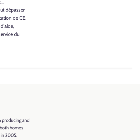
...
eut dépasser
ication de CE
.
d'aide,
service du
nc Chaud,
o producing and
r both homes
d in 2005.