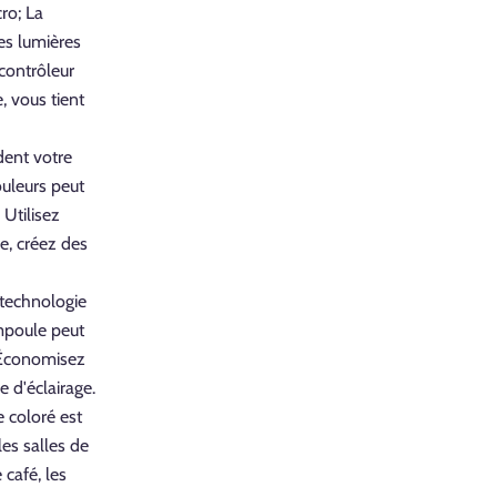
ro; La
es lumières
contrôleur
e, vous tient
dent votre
ouleurs peut
Utilisez
ce, créez des
 technologie
mpoule peut
 Économisez
e d'éclairage.
e coloré est
les salles de
 café, les