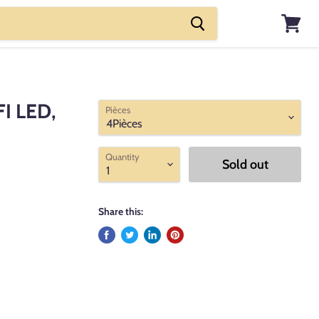
View
cart
FI LED,
Pièces
Quantity
Sold out
Share this: