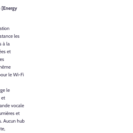
e
[Energy
ation
stance les
 à la
ées et
pes
a même
our le Wi-Fi
ge le
 et
ande vocale
lumières et
ns. Aucun hub
te,