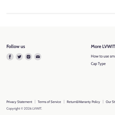
Follow us
More LVWI
Find
Find
Find
Find
How to use sma
us
us
us
us
Cap Type
on
on
on
on
Facebook
Twitter
Instagram
E-
mail
Privacy Statement
Terms of Service
Return&Warranty Policy
Our St
Copyright © 2026 LVWIT.