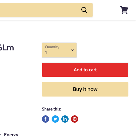
View
cart
06Lm
Quantity
Add to cart
Buy it now
Share this:
e
[Energy