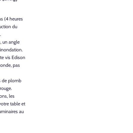
s (4 heures
duction du
.
, un angle
'inondation.
ite vis Edison
conde, pas
as de plomb
rouge.
ons, les
votre table et
uminaires au