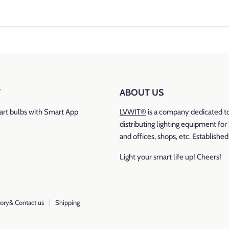
Marque: LVWIT
Température de couleur: 2700K Blanc Chaud
Type de culot
: E27
T
ABOUT US
rt bulbs with Smart App
LVWIT®
is a company dedicated t
Flux lumineux
: 806 lumen
distributing lighting equipment fo
Wattage: 8 watts
and offices, shops, etc. Establishe
Équivalent incandescent
: 60 watts
Light your smart life up! Cheers!
Voltage: 220-240 volts
Caractéristiques: Économie d'énergie, Brillant, Baisse c
ory& Contact us
Shipping
Efficacité Energétique
:
F