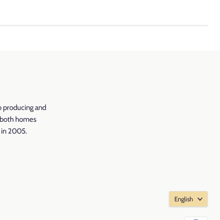
o producing and
r both homes
d in 2005.
onsommation
English