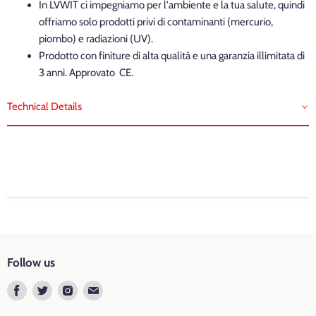
In LVWIT ci impegniamo per l'ambiente e la tua salute, quindi
offriamo solo prodotti privi di contaminanti (mercurio,
piombo) e radiazioni (UV).
Prodotto con finiture di alta qualità e una garanzia illimitata di
3 anni. Approvato CE.
Technical Details
Marca: LVWIT
Temperatura Colore: 2700K Bianca Calda
Follow us
Tipo di Attacco
: E27
Find
Find
Find
Find
Luminous Flux
: 470 lumen
us
us
us
us