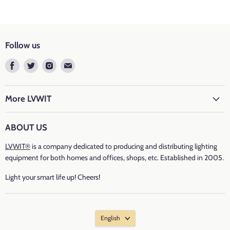
Temperatura Colore: 6500k Bianca Fredda
Tipo di Attacco
: E14
Luminous Flux
: 470 lumen
Follow us
Potenza: 5 watts
Find
Find
Find
Find
us
us
us
us
Incandescent Equivalent
: 40 watts
on
on
on
on
Facebook
Twitter
Instagram
E-
More LVWIT
Voltaggio: 220-240 volts
mail
Caratteristiche Impianto : Risparmio Energetico, Luminoso, Consumo
ABOUT US
Basso
LVWIT®
is a company dedicated to producing and distributing lighting
equipment for both homes and offices, shops, etc. Established in 2005.
Light your smart life up! Cheers!
R50-4W5T009VD-05:
F
CRI
: ＞80
English
Durata Media: 15000 Ore