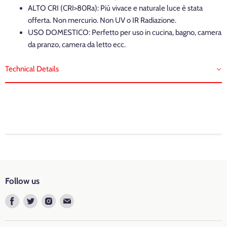
ALTO CRI (CRI>80Ra): Più vivace e naturale luce è stata
offerta. Non mercurio. Non UV o IR Radiazione.
USO DOMESTICO: Perfetto per uso in cucina, bagno, camera
da pranzo, camera da letto ecc.
Technical Details
Marca: LVWIT
Temperatura Colore: 2700K Bianca Calda
Follow us
Tipo di Attacco
: E14
Find
Find
Find
Find
Luminous Flux
: 806 lumen
us
us
us
us
on
on
on
on
Potenza: 8 watts