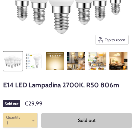
Tap to zoom
E14 LED Lampadina 2700K, R50 806m
€29,99
Sold out
Quantity
Sold out