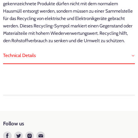
gekennzeichnete Produkte dürfen nicht mit dem normalem
Hausmüll entsorgt werden, sondern müssen zu einer Sammelstelle
für das Recycling von elektrische und Elektronikgeräte gebracht
werden. Dieses Recycling-Sympol markiert einen Gegenstand oder
Materialteile mit hohem Wiederverwertungswert. Recycling hilft,
den Rohstoffverbrauch zu senken und die Umwelt zu schützen.
Technical Details
Marke: LVWIT
Farbtemperatur: 6500k Kaltweiß to 2700K Warmweiß, RGB
Follow us
Fassung
: B22
Find
Find
Find
Find