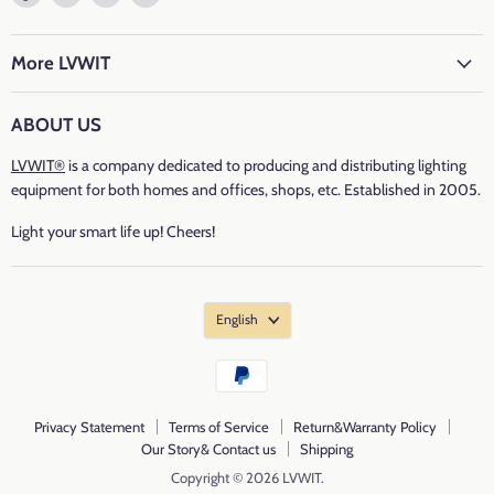
Lichtleistung
: 1521 lumen
us
us
us
us
on
on
on
on
Lichtausbeute: 120Lm/W
Facebook
Twitter
Instagram
E-
More LVWIT
mail
Leistung: 12 watt
ABOUT US
Glühlampenäquivalent
: 60 watt
LVWIT®
is a company dedicated to producing and distributing lighting
Stromspannung: 220-240 volts
equipment for both homes and offices, shops, etc. Established in 2005.
Besonderheiten: Energiesparend, hell, Geringer Konsum
Light your smart life up! Cheers!
Energieeffizienz
: E
CRI
: ＞80
English
Durchschnittliches Leben: 20000 Stunde
Anzahl der Teile: 2 Stücke
Privacy Statement
Terms of Service
Return&Warranty Policy
Material: PC+Aluminum
Our Story& Contact us
Shipping
Copyright © 2026 LVWIT.
Form: Standard Modern