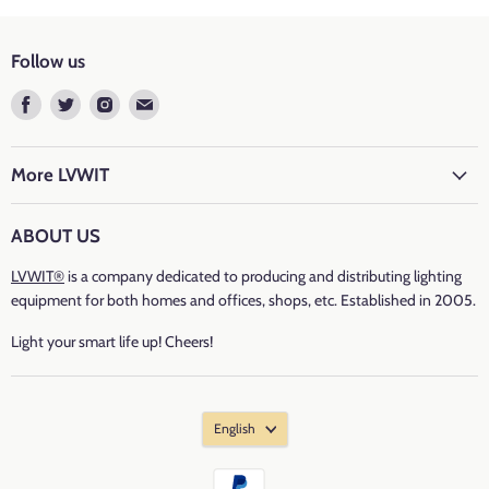
Cap Tipo
: B22
Luminous Flux
: 1521 lumen
Follow us
Flujo Luminoso: 120Lm/W
Find
Find
Find
Find
us
us
us
us
Wattage: 12 watt
on
on
on
on
Facebook
Twitter
Instagram
E-
More LVWIT
Incandescent Equivalente
: 60 watt
mail
Voltage: 220-240 volts
ABOUT US
Características LED producto: Eficiente Energía, Brillante, Bajo
LVWIT®
is a company dedicated to producing and distributing lighting
Consumo
equipment for both homes and offices, shops, etc. Established in 2005.
Light your smart life up! Cheers!
CRI
: ＞80
Vida útil: 20000 horas
English
Número de Items: 2&4 Unidades
Material: PC+Aluminum