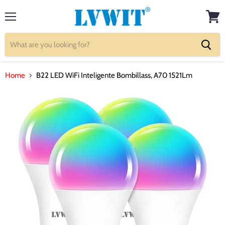
Menu
View
cart
Home
B22 LED WiFi Inteligente Bombillass, A70 1521Lm