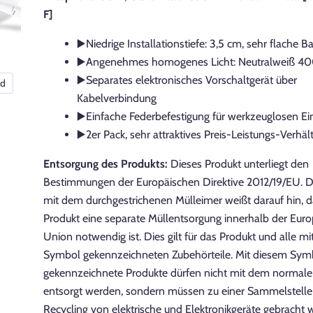
F]
▶️Niedrige Installationstiefe: 3,5 cm, sehr flache 
▶️Angenehmes homogenes Licht: Neutralweiß 40
▶️Separates elektronisches Vorschaltgerät über
nd
Kabelverbindung
▶️Einfache Federbefestigung für werkzeuglosen E
▶️2er Pack, sehr attraktives Preis-Leistungs-Verhält
Entsorgung des Produkts:
Dieses Produkt unterliegt den
Bestimmungen der Europäischen Direktive 2012/19/EU. 
mit dem durchgestrichenen Mülleimer weißt darauf hin, d
Produkt eine separate Müllentsorgung innerhalb der Eur
Union notwendig ist. Dies gilt für das Produkt und alle m
Symbol gekennzeichneten Zubehörteile. Mit diesem Sym
gekennzeichnete Produkte dürfen nicht mit dem normal
entsorgt werden, sondern müssen zu einer Sammelstelle 
Recycling von elektrische und Elektronikgeräte gebracht 