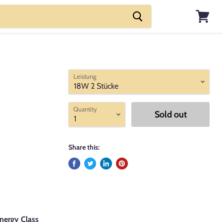
View
cart
Leistung
Quantity
Sold out
Share this:
nergy Class