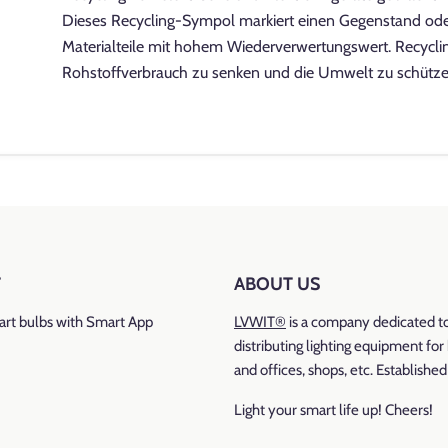
Dieses Recycling-Sympol markiert einen Gegenstand od
Materialteile mit hohem Wiederverwertungswert. Recycling
Rohstoffverbrauch zu senken und die Umwelt zu schütze
Marke: LVWIT
Farbtemperatur: 4000K Naturalweiß
Lichtleistung
: 1650 lumen
Lichtausbeute: 100Lm/W
T
ABOUT US
Leistung: 18 watts
rt bulbs with Smart App
LVWIT®
is a company dedicated t
distributing lighting equipment fo
Glühlampenäquivalent
: 150 watt
and offices, shops, etc. Establishe
Stromspannung: 220-240 volts
Light your smart life up! Cheers!
Besonderheiten: Energiesparend, hell, Geringer Konsum