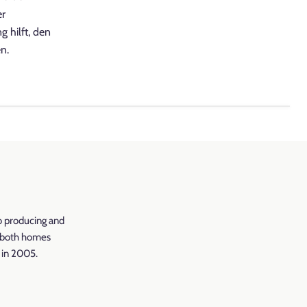
er
 hilft, den
n.
o producing and
r both homes
d in 2005.