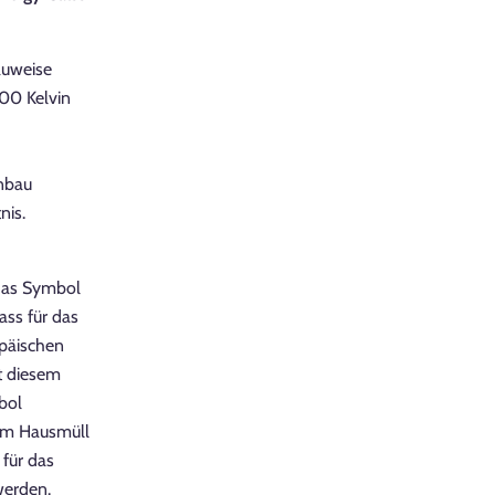
Bauweise
00 Kelvin
inbau
nis.
Das Symbol
ass für das
opäischen
it diesem
bol
em Hausmüll
für das
werden.